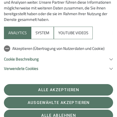
und Analysen weiter. Unsere Partner führen diese Informationen
möglicherweise mit weiteren Daten zusammen, die Sie ihnen
bereitgestellt haben oder die sie im Rahmen Ihrer Nutzung der
Dienste gesammelt haben.
ANALYTICS
SYSTEM
YOUTUBE VIDEOS
Sektion
Akzeptieren (Übertragung von Nutzerdaten und Cookie)
Aktuelles
Cookie Beschreibung
Berichte
Verwendete Cookies
Sektion Tübingen des Deutschen Alpenvereins e.V.
ALLE AKZEPTIEREN
Kornhausstr. 21
72070 Tübingen
Telefon 07071-23451
AUSGEWÄHLTE AKZEPTIEREN
Impressum
Datenschutz
Datenschutz-Einstellungen
ALLE ABLEHNEN