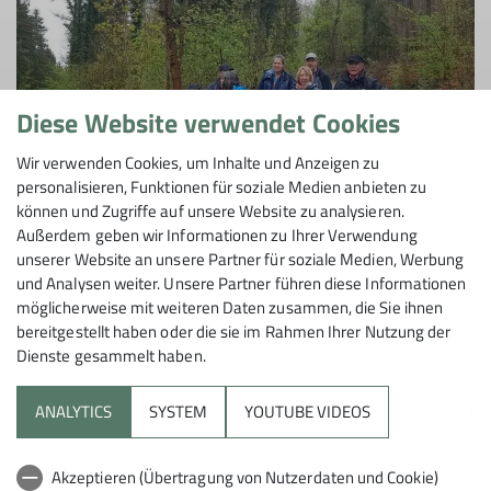
Diese Website verwendet Cookies
Wir verwenden Cookies, um Inhalte und Anzeigen zu
personalisieren, Funktionen für soziale Medien anbieten zu
können und Zugriffe auf unsere Website zu analysieren.
Außerdem geben wir Informationen zu Ihrer Verwendung
unserer Website an unsere Partner für soziale Medien, Werbung
und Analysen weiter. Unsere Partner führen diese Informationen
Regentour um den Zoller
möglicherweise mit weiteren Daten zusammen, die Sie ihnen
bereitgestellt haben oder die sie im Rahmen Ihrer Nutzung der
Kurzfristiges Alternativprogramm für
Dienste gesammelt haben.
Kurzentschlossene
Wetterbedingt musste die für den 22.04.2022
ANALYTICS
SYSTEM
YOUTUBE VIDEOS
geplante Koopertationswanderung mit dem Skiclub
Hechingen abgesagt bzw. auf den 04.09.2022
Akzeptieren (Übertragung von Nutzerdaten und Cookie)
verschoben werden.