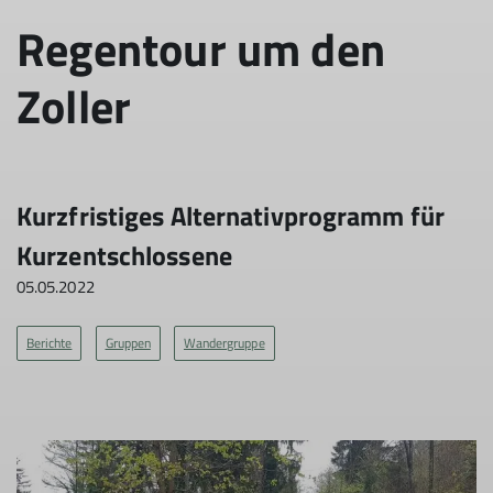
Regentour um den
© DAV Hechingen
© DAV Hechingen
Zoller
Kurzfristiges Alternativprogramm für
Kurzentschlossene
05.05.2022
Berichte
Gruppen
Wandergruppe