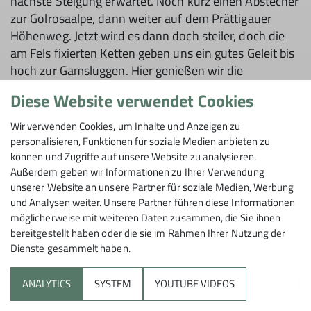
nächste Steigung erwartet. Noch kurz einen Abstecher
zur Golrosaalpe, dann weiter auf dem Prättigauer
Höhenweg. Jetzt wird es dann doch steiler, doch die
am Fels fixierten Ketten geben uns ein gutes Geleit bis
hoch zur Gamsluggen. Hier genießen wir die
spektakuläre Aussicht, auf den aus diesem Blickwinkel
Diese Website verwendet Cookies
herzförmigen und türkisblau leuchtenden Lünersee.
Das letzte Stück führt uns dann durch das karstige
Wir verwenden Cookies, um Inhalte und Anzeigen zu
Gelände bis zur Totalphütte, wo wir bei leckerem
personalisieren, Funktionen für soziale Medien anbieten zu
Abendessen unsere erste Nacht verbringen.
können und Zugriffe auf unsere Website zu analysieren.
Außerdem geben wir Informationen zu Ihrer Verwendung
unserer Website an unsere Partner für soziale Medien, Werbung
Am nächsten Morgen starten wir bei Sonnenschein zu
und Analysen weiter. Unsere Partner führen diese Informationen
möglicherweise mit weiteren Daten zusammen, die Sie ihnen
unserem höchstgelegenen Ziel unserer dreitägigen
bereitgestellt haben oder die sie im Rahmen Ihrer Nutzung der
Tour. Steinig und felsig führt der Schesaplanasteig
Dienste gesammelt haben.
durch Geröllfelder bergwärts. Je schroffer und steiler
das Gelände wird, desto rauer ist es auch um das
ANALYTICS
SYSTEM
YOUTUBE VIDEOS
Wetter bestellt; eisiger wir der Wind - Mützen
auspacken, Handschuhe an, dicke Jacke drüber