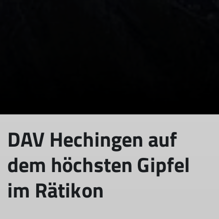
DAV Hechingen auf
© DAV Hechingen
© DAV Hechingen
dem höchsten Gipfel
im Rätikon