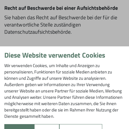
Recht auf Beschwerde bei einer Aufsichtsbehörde
Sie haben das Recht auf Beschwerde bei der für die
verantwortliche Stelle zuständigen
Datenschutzaufsichtsbehörde.
Weitere Informationen und Kontakte
Diese Website verwendet Cookies
Wenn Sie weitere Fragen zum Thema "Datenschutz in
Wir verwenden Cookies, um Inhalte und Anzeigen zu
der/dem Sektion Tübingen des Deutschen
personalisieren, Funktionen für soziale Medien anbieten zu
Alpenvereins e.V." haben, wenden Sie sich gerne an
können und Zugriffe auf unsere Website zu analysieren.
uns. Sie können per E-Mail (info.hechingen@dav-
Außerdem geben wir Informationen zu Ihrer Verwendung
unserer Website an unsere Partner für soziale Medien, Werbung
tuebingen.de) erfragen, welche Ihrer Daten bei uns
und Analysen weiter. Unsere Partner führen diese Informationen
gespeichert sind sowie Auskünfte und Löschungs-
möglicherweise mit weiteren Daten zusammen, die Sie ihnen
bzw. Berichtigungswünsche zu Ihren Daten anfragen.
bereitgestellt haben oder die sie im Rahmen Ihrer Nutzung der
Dienste gesammelt haben.