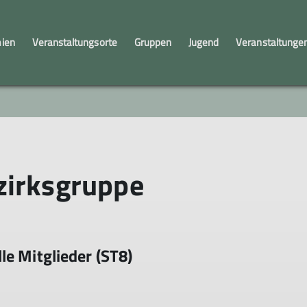
mien
Veranstaltungsorte
Gruppen
Jugend
Veranstaltunge
Beirat
Sportklettern
Trainer*innen und Fachübungsleiter*
Alpinistik-Team
Jugend 1
Senior
zirksgruppe
le Mitglieder (ST8)