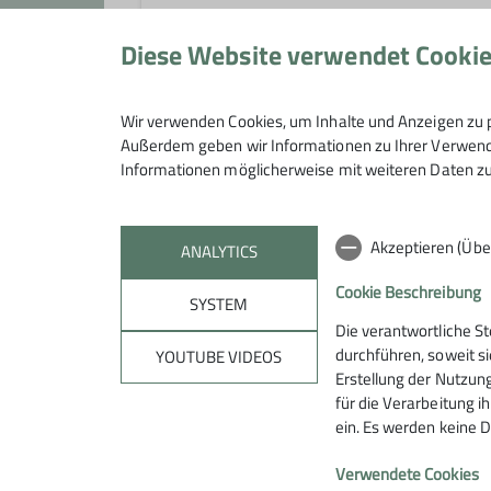
Skitour (Kontakt: Markus Fecker)
Sportklettern
Ski - Langlauf (Kontakt: Michael D
Diese Website verwendet Cooki
Alpinski (Kontakt: siehe Ansprechpa
Unsere Sportklettergruppe ist ein b
Es ist regelmäßig im gesamten Alpe
Wir verwenden Cookies, um Inhalte und Anzeigen zu p
an wagen aber auch einige mal den
Wandergruppe
dass ein breites Spektrum von leic
Außerdem geben wir Informationen zu Ihrer Verwendu
Alpinistik-Team.
Informationen möglicherweise mit weiteren Daten zu
Die Sportklettergruppe trifft sich 
Schulferien). Tagesausfahrten zu K
Die Wandergruppe hat sich zu einem
Programm zu finden.
Akzeptieren (Übe
Die Wandergruppe trifft sich reg
ANALYTICS
Wanderungen in den Alpen angebo
Cookie Beschreibung
SYSTEM
Für ein geselliges Beisammensein is
Die verantwortliche S
durchführen, soweit si
YOUTUBE VIDEOS
Erstellung der Nutzung
für die Verarbeitung ih
ein. Es werden keine D
Sektion
Aktu
Verwendete Cookies