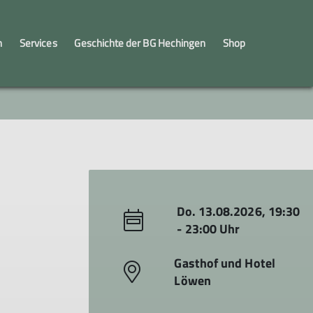
n
Services
Geschichte der BG Hechingen
Shop
innen
engruppe
Kooperation Schule - Verein
JuMa
Jugendleiter*innen
Do. 13.08.2026, 19:30
- 23:00 Uhr
Gasthof und Hotel
Löwen