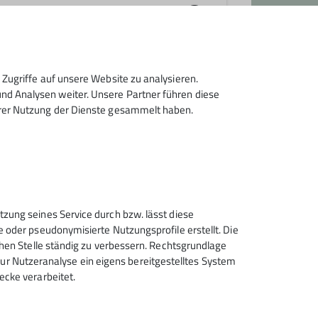
or-Klettern spezialisiert haben. Ab und
bereichen an. Dem Team ist es wichtig,
Zugriffe auf unsere Website zu analysieren.
in Zusammenarbeit mit unserem
lle Umgebung der Alpen genießen kann.
d Analysen weiter. Unsere Partner führen diese
hrer Nutzung der Dienste gesammelt haben.
enauhalle Hechingen (außer in den
rmationen hierzu sind in unserem
lt.
Zudem werden mehrtätige
tzung seines Service durch bzw. lässt diese
e oder pseudonymisierte Nutzungsprofile erstellt. Die
chen Stelle ständig zu verbessern. Rechtsgrundlage
t zur Nutzeranalyse ein eigens bereitgestelltes System
ecke verarbeitet.
Sektion Tübingen des
Deutschen Alpenvereins e.V.