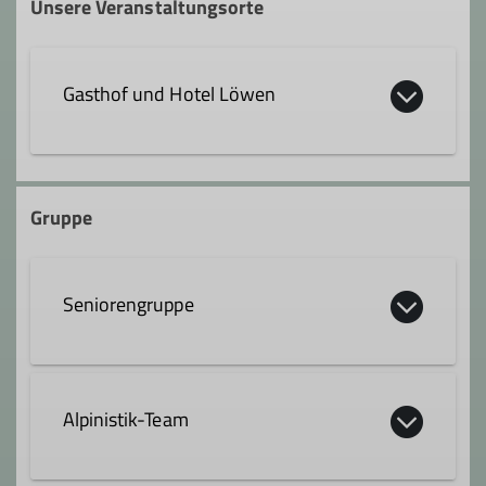
Unsere Veranstaltungsorte
Gasthof und Hotel Löwen
Gasthof und Hotel Löwen
Gruppe
Dorfstraße 11
72379 Hechingen - Boll
Seniorengruppe
Die Seniorengruppe bildet zum einen das
Gedächtnis der Bezirksgruppe Hechingen
Alpinistik-Team
und ist zeitgleich nach wie vor eine der
aktivsten Gruppierung des Vereins.