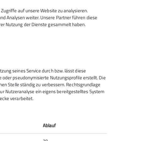
Zugriffe auf unsere Website zu analysieren.
erwart*in
d Analysen weiter. Unsere Partner führen diese
hrer Nutzung der Dienste gesammelt haben.
leich nach wie vor eine der aktivsten
 wie vor größten Respekt zollen muss.
tzung seines Service durch bzw. lässt diese
e oder pseudonymisierte Nutzungsprofile erstellt. Die
ls siehe Programm)
chen Stelle ständig zu verbessern. Rechtsgrundlage
t zur Nutzeranalyse ein eigens bereitgestelltes System
ecke verarbeitet.
Sektion Tübingen des
Deutschen Alpenvereins e.V.
Kornhausstr. 21
Ablauf
72070 Tübingen
Telefon 07071-23451
30