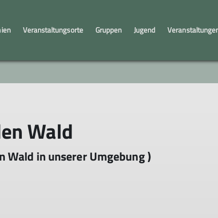
mien
Veranstaltungsorte
Gruppen
Jugend
Veranstaltunge
Beirat
Sportklettern
Trainer*innen und Fachübungsleiter*
Alpinistik-Team
Jugend 1
Senior
len Wald
n Wald in unserer Umgebung )