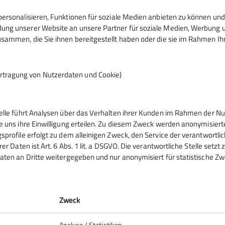
Ämter
ersonalisieren, Funktionen für soziale Medien anbieten zu können und 
Beiratsmitglied
Wand
ng unserer Website an unsere Partner für soziale Medien, Werbung un
sammen, die Sie ihnen bereitgestellt haben oder die sie im Rahmen I
n das Gedächtnis der Bezirksgruppe Hechingen und ist zeitg
rtragung von Nutzerdaten und Cookie)
ahrungen und Ihren Erlebnissen, denen man heutzutage nach
telle führt Analysen über das Verhalten ihrer Kunden im Rahmen der Nu
m Monat um 19:30 Uhr, Gasthof Löwen in Boll
e uns ihre Einwilligung erteilen. Zu diesem Zweck werden anonymisiert
ienstag im Monat, Treffpunkt: Parkplatz St. Luzen, Detai
sprofile erfolgt zu dem alleinigen Zweck, den Service der verantwortli
rer Daten ist Art. 6 Abs. 1 lit. a DSGVO. Die verantwortliche Stelle setz
aten an Dritte weitergegeben und nur anonymisiert für statistische Zw
elles
Berichte
Zweck
Analyse / Statistiken