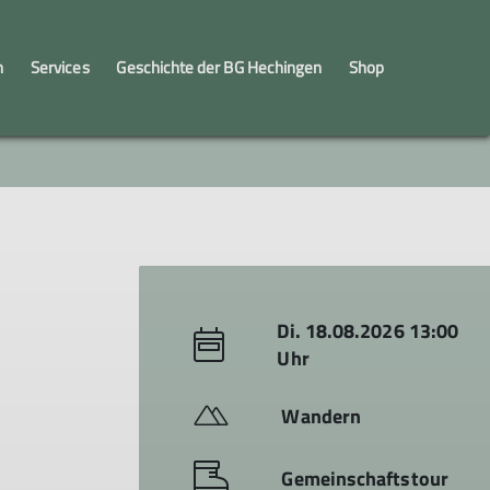
n
Services
Geschichte der BG Hechingen
Shop
innen
engruppe
Kooperation Schule - Verein
JuMa
Jugendleiter*innen
Di. 18.08.2026 13:00
Uhr
Wandern
Gemeinschaftstour