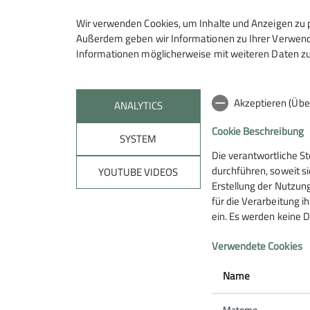
Qualifikationen
Wir verwenden Cookies, um Inhalte und Anzeigen zu p
Seniorengruppe
Familiengruppenleiter*in
Außerdem geben wir Informationen zu Ihrer Verwendu
Informationen möglicherweise mit weiteren Daten zu
Die Seniorengruppe bildet zum eine
Akzeptieren (Übe
Gruppierung des Vereins.
ANALYTICS
Wir alle profitieren von Ihren Erf
Cookie Beschreibung
SYSTEM
Regelmäßige Termine:
Die verantwortliche S
Stammtisch: jeden 2. Donnerstag i
durchführen, soweit si
YOUTUBE VIDEOS
Monatliche Wanderungen (jeden 3. D
Erstellung der Nutzung
für die Verarbeitung ih
ein. Es werden keine D
Sektion
Aktu
Verwendete Cookies
Name
Matomo