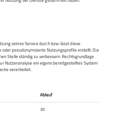
hrer Nutzung der Dienste gesammelt haben.
hr in der Lichtenauhalle statt.
0 Uhr - 18:00 Uhr in den
tzung seines Service durch bzw. lässt diese
e oder pseudonymisierte Nutzungsprofile erstellt. Die
chen Stelle ständig zu verbessern. Rechtsgrundlage
t zur Nutzeranalyse ein eigens bereitgestelltes System
ecke verarbeitet.
Sektion Tübingen des
Deutschen Alpenvereins e.V.
Kornhausstr. 21
Ablauf
72070 Tübingen
Telefon 07071-23451
30