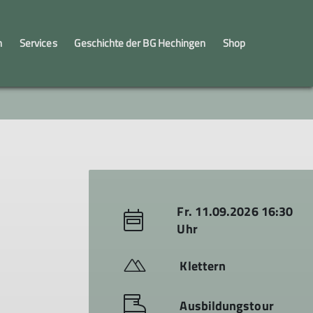
n
Services
Geschichte der BG Hechingen
Shop
innen
engruppe
Kooperation Schule - Verein
JuMa
Jugendleiter*innen
Fr. 11.09.2026 16:30
Uhr
Klettern
Ausbildungstour