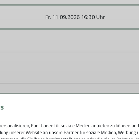
Fr. 11.09.2026 16:30 Uhr
n.de
es
Ämter
ersonalisieren, Funktionen für soziale Medien anbieten zu können und 
Beiratsmitglied
Wand
ng unserer Website an unsere Partner für soziale Medien, Werbung un