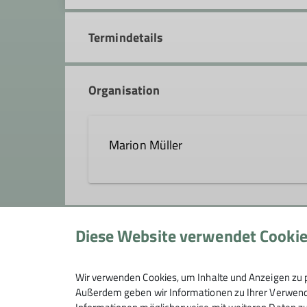
Termindetails
Organisation
Marion Müller
marion.mueller@dav-tuebinge
Diese Website verwendet Cooki
Gruppe
Qualifikationen
Wir verwenden Cookies, um Inhalte und Anzeigen zu p
Kindergruppe
Familiengruppenleiter*in
Außerdem geben wir Informationen zu Ihrer Verwendu