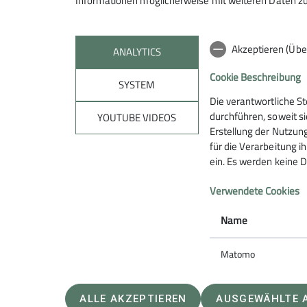
Informationen möglicherweise mit weiteren Daten zu
Die Gruppenstunden der Kinder-Klet
Akzeptieren (Übe
Weitere Aktionen, Übernachtungen u
ANALYTICS
Gruppenräumen in der Heiligkreuzs
Cookie Beschreibung
SYSTEM
Die verantwortliche S
durchführen, soweit si
YOUTUBE VIDEOS
Erstellung der Nutzung
für die Verarbeitung ih
ein. Es werden keine D
Sektion
Aktu
Verwendete Cookies
Name
Matomo
ALLE AKZEPTIEREN
AUSGEWÄHLTE 