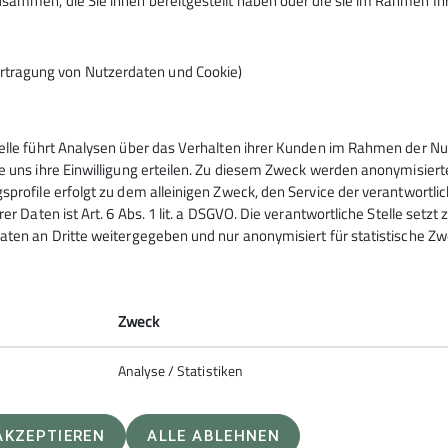
sammen, die Sie ihnen bereitgestellt haben oder die sie im Rahmen I
tergruppe finden immer mittwochs von 16:30 Uhr - 18:00 U
rtragung von Nutzerdaten und Cookie)
nd tolle Events der Kindergruppe finden freitags von 16:3
traße 20 oder auch nach besonderer Ankündigung statt.
telle führt Analysen über das Verhalten ihrer Kunden im Rahmen der Nu
e uns ihre Einwilligung erteilen. Zu diesem Zweck werden anonymisiert
sprofile erfolgt zu dem alleinigen Zweck, den Service der verantwortli
rer Daten ist Art. 6 Abs. 1 lit. a DSGVO. Die verantwortliche Stelle setz
aten an Dritte weitergegeben und nur anonymisiert für statistische Zw
elles
Berichte
Zweck
Analyse / Statistiken
AKZEPTIEREN
ALLE ABLEHNEN