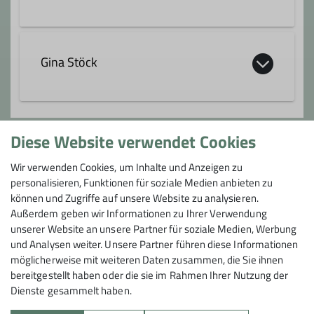
angela.stoeck@dav-tuebingen.de
Gina Stöck
Qualifikationen
gina.stoeck@dav-tuebingen.de
Trainer*in C Bergwandern
Diese Website verwendet Cookies
Gruppe
Wir verwenden Cookies, um Inhalte und Anzeigen zu
Qualifikationen
personalisieren, Funktionen für soziale Medien anbieten zu
Wandergruppe
können und Zugriffe auf unsere Website zu analysieren.
Trainer*in C Bergwandern
Außerdem geben wir Informationen zu Ihrer Verwendung
unserer Website an unsere Partner für soziale Medien, Werbung
und Analysen weiter. Unsere Partner führen diese Informationen
Die Wandergruppe hat sich zu einem
möglicherweise mit weiteren Daten zusammen, die Sie ihnen
festen Bestandteil der Bezirksgruppe
bereitgestellt haben oder die sie im Rahmen Ihrer Nutzung der
Hechingen entwickelt.
Dienste gesammelt haben.
Die Wandergruppe trifft sich regelmäßig