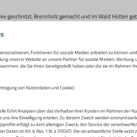
öcke geschnitzt, Brennholz gemacht und im Wald Hütten 
dere Spannung sorgte die Bergung eines in den Brunnen
nten den „Schatz“ schließlich retten.
es
Mariazell. Dabei entdeckten die Kinder Kröten, Salamand
t und Grillwürsten fielen alle müde und glücklich in ihre 
ersonalisieren, Funktionen für soziale Medien anbieten zu können und 
ng unserer Website an unsere Partner für soziale Medien, Werbung un
, Feuer gemacht und Kräuterbutter als Mitbringsel für die 
sammen, die Sie ihnen bereitgestellt haben oder die sie im Rahmen I
euerin Marion immer wieder dieselbe Frage:
ingshütte übernachten?“
rtragung von Nutzerdaten und Cookie)
ende gibt es kaum.
telle führt Analysen über das Verhalten ihrer Kunden im Rahmen der Nu
e uns ihre Einwilligung erteilen. Zu diesem Zweck werden anonymisiert
sprofile erfolgt zu dem alleinigen Zweck, den Service der verantwortli
rer Daten ist Art. 6 Abs. 1 lit. a DSGVO. Die verantwortliche Stelle setz