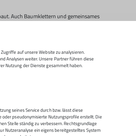
gebaut. Auch Baumklettern und gemeinsames
 gefallenen Taschenmessers. Gemeinsam
er, eine Blindschleiche und sogar
Betten.
Zugriffe auf unsere Website zu analysieren.
d Analysen weiter. Unsere Partner führen diese
Eltern hergestellt. Viel zu schnell war das
hrer Nutzung der Dienste gesammelt haben.
tzung seines Service durch bzw. lässt diese
e oder pseudonymisierte Nutzungsprofile erstellt. Die
chen Stelle ständig zu verbessern. Rechtsgrundlage
t zur Nutzeranalyse ein eigens bereitgestelltes System