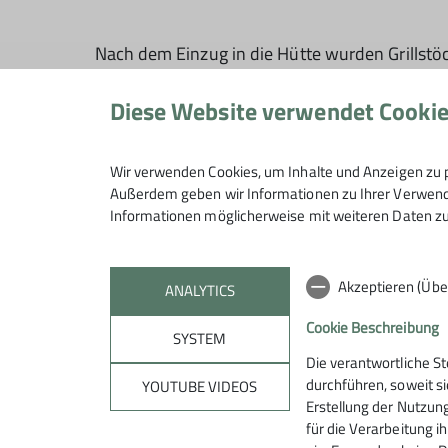
Nach dem Einzug in die Hütte wurden Grillst
Kochen standen auf dem Programm. Für beson
schöpften die Kinder den Brunnen aus und kon
Diese Website verwendet Cooki
Am Abend ging es auf Nachtwanderung rund um 
Fledermäuse. Nach dem Lagerfeuer mit Stockbro
Wir verwenden Cookies, um Inhalte und Anzeigen zu p
Außerdem geben wir Informationen zu Ihrer Verwendu
Am nächsten Morgen wurden erneut Lager gebaut
Informationen möglicherweise mit weiteren Daten zu
Wochenende vorbei. Beim Abschied hörte Betr
„Wann können wir wieder mit dir auf der Kolp
Akzeptieren (Übe
ANALYTICS
Ein schöneres Lob für ein gelungenes Wochen
Cookie Beschreibung
SYSTEM
Die verantwortliche S
Text: Marion Müller
durchführen, soweit si
YOUTUBE VIDEOS
Erstellung der Nutzung
für die Verarbeitung ih