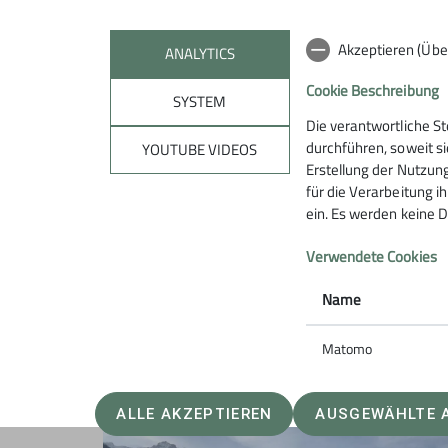
Akzeptieren (Übe
ANALYTICS
Cookie Beschreibung
SYSTEM
Die verantwortliche S
Zur Mittagszeit traf man sich im sektionseig
durchführen, soweit si
YOUTUBE VIDEOS
Wirt ließ sich, wie bereits auch schon die letz
Erstellung der Nutzung
begrüßte die Teilnehmer der Bezirksgruppe He
für die Verarbeitung ih
höchst persönlich mit einer Runde Schnaps.
ein. Es werden keine D
Unfalltechnisch gab es dieses Mal nur einen k
Verwendete Cookies
Dieser ereignete sich beim Herausholen der Sk
fachmännisch versorgt. Und am Ende sorgte s
Name
ein vertauschtes, ungleiches Paar Skistöcke.
Matomo
ALLE AKZEPTIEREN
AUSGEWÄHLTE 