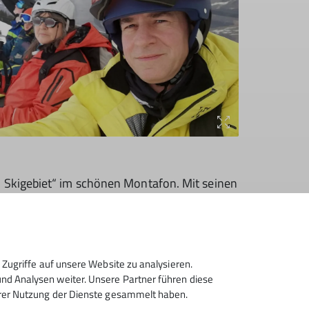
- Skigebiet“ im schönen Montafon. Mit seinen
tenkilometern bietet das Skigebiet für alle
o können sogar die Kleinsten mit.
hrt in diesem Jahr aufgrund von Schneemangel
m Berg waren dafür aber optimal. So kam jeder
Zugriffe auf unsere Website zu analysieren.
d Analysen weiter. Unsere Partner führen diese
hrer Nutzung der Dienste gesammelt haben.