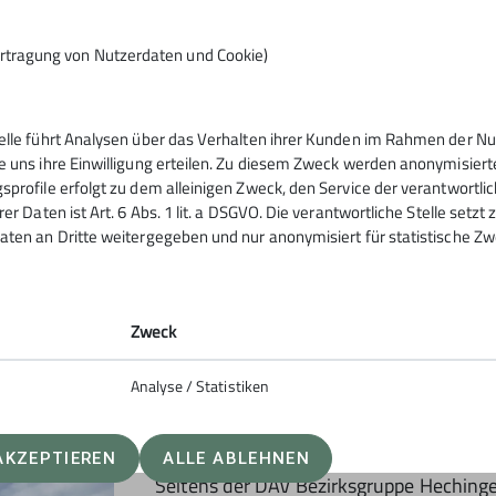
rtragung von Nutzerdaten und Cookie)
telle führt Analysen über das Verhalten ihrer Kunden im Rahmen der Nu
enen Haus Matzschwitz zur Stärkung. Der
e uns ihre Einwilligung erteilen. Zu diesem Zweck werden anonymisiert
ten Jahre zuvor, nicht lumpen und
sprofile erfolgt zu dem alleinigen Zweck, den Service der verantwortli
chingen und die Gäste des Skiclubs,
rer Daten ist Art. 6 Abs. 1 lit. a DSGVO. Die verantwortliche Stelle setz
aten an Dritte weitergegeben und nur anonymisiert für statistische Zw
leinen Riss am Finger zu verzeichnen.
ier wurde aber auch gleich
ich Marion noch zwei Tage intensiv um
Zweck
Analyse / Statistiken
AKZEPTIEREN
ALLE ABLEHNEN
Seitens der DAV Bezirksgruppe Hechingen