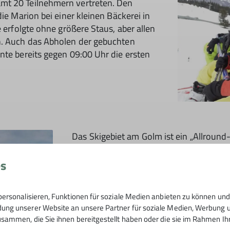
mt 20 Teilnehmern vertreten. Den
ie Marion bei einer kleinen Bäckerei in
e erfolgte ohne größere Staus, aber allen
n. Auch das Abholen der gebuchten
nte bereits gegen 09:00 Uhr die ersten
Das Skigebiet am Golm ist ein „Allround
9 Liftanlagen und 43 gut präparierten Pis
Könnerstufen die richtigen Pisten und s
es
Leider waren die Pisten für die Talabfa
noch gesperrt, die Pistenverhältnisse a
ersonalisieren, Funktionen für soziale Medien anbieten zu können und 
ng unserer Website an unsere Partner für soziale Medien, Werbung un
auf seine Kosten.
sammen, die Sie ihnen bereitgestellt haben oder die sie im Rahmen I