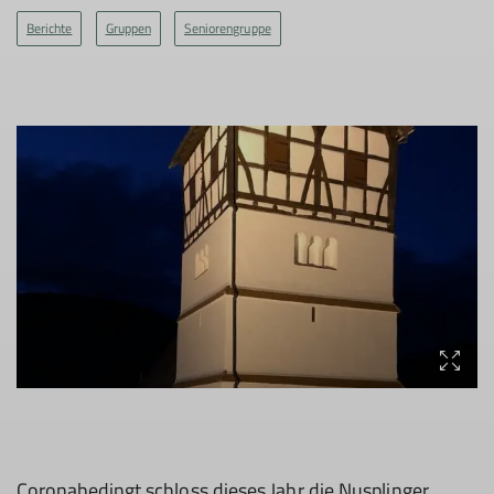
Berichte
Gruppen
Seniorengruppe
Coronabedingt schloss dieses Jahr die Nusplinger