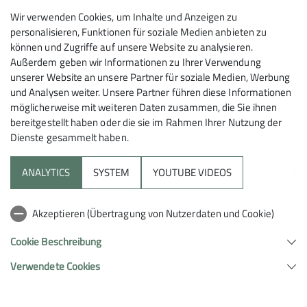
Wir verwenden Cookies, um Inhalte und Anzeigen zu
Anfangs noch durch den Wald leitend vorbei an
personalisieren, Funktionen für soziale Medien anbieten zu
einigen Felsen mit herrlichem Talblick über Nusplingen
können und Zugriffe auf unsere Website zu analysieren.
führte uns der Weg über Wiesen und Waldwege zum
Außerdem geben wir Informationen zu Ihrer Verwendung
Weiler Steighöfe. Danach erreichten wir das
unserer Website an unsere Partner für soziale Medien, Werbung
und Analysen weiter. Unsere Partner führen diese Informationen
Wanderheim Nusplinger Hütte des Schwäbischen
möglicherweise mit weiteren Daten zusammen, die Sie ihnen
Albvereins, das nun leider frühzeitig geschlossen
bereitgestellt haben oder die sie im Rahmen Ihrer Nutzung der
hatte. Aber unsere Wanderführerin Marion hatte
Dienste gesammelt haben.
trotzdem an ihre Mitwanderer gedacht und lud ihre
Mitstreiter zu Kaffee und Kuchen ein, denn sie schon
ANALYTICS
SYSTEM
YOUTUBE VIDEOS
zuvor hier oben deponiert hatte. Eine Wurst grillen war
auch noch angedacht, aber der Himmel zog sich sehr
schnell zu. Es windete auch wahnsinnig, so dass die
Akzeptieren (Übertragung von Nutzerdaten und Cookie)
Wandersleute gemeinsam auf Anraten ihrer
Cookie Beschreibung
Wanderführerin beschlossen, den schnellsten
Rückweg anzutreten, was ihnen auch fast trockenen
Verwendete Cookies
Fußes gelang.