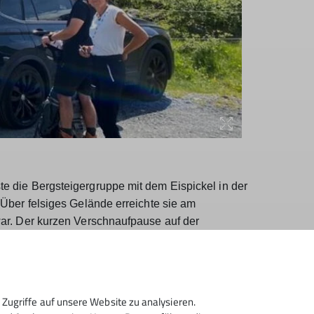
 die Bergsteigergruppe mit dem Eispickel in der
Über felsiges Gelände erreichte sie am
war. Der kurzen Verschnaufpause auf der
rde nochmals ausgiebig die Spaltenbergung mittels
ung wurde das reichliche Abendessen serviert,
ichkeit sehr beliebt unter den Bergsteigern.
tteln beliefert werden. Gekocht wird auf dem
Zugriffe auf unsere Website zu analysieren.
n Flair ist das, was die Gäste an der Hütte