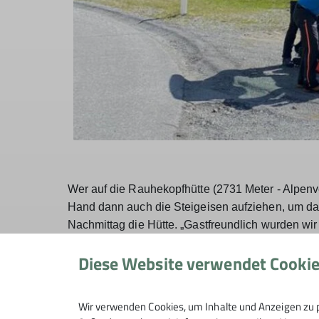
Wer auf die Rauhekopfhütte (2731 Meter - Alpenv
Hand dann auch die Steigeisen aufziehen, um das 
Nachmittag die Hütte. „Gastfreundlich wurden wi
Sonnenterrasse folgte eine informative Übungsstu
Diese Website verwendet Cooki
Flaschenzug und Selbstrettung besprochen und pr
dass sich ein Jeder redlich verdient hatte. Die H
Bedingt durch ihre exponierte Lage kann die Hütt
Wir verwenden Cookies, um Inhalte und Anzeigen zu p
Holzofen und gegessen bei Kerzenlicht, erinnert s