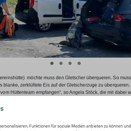
ereinshütte)
möchte muss den Gletscher überqueren. So musste
blanke, zerklüftete Eis auf der Gletscherzuge zu überqueren. 
r vom Hüttenteam empfangen“, so Angela Stöck, die mit dabei 
nde. Um quasi für den Ernst- und Notfall gerüstet zu sein wu
es
axisnah geübt. In der urigen Gaststube mit Zirbenholzausstatt
ochgebirgshütte ist schon wegen ihrer Einfachheit und Ursprüngl
e nur mit Hilfe des Helikopters mit den notwendigsten Lebensmi
ersonalisieren, Funktionen für soziale Medien anbieten zu können und 
ich Angela Stöck. „Die gemütliche Atmosphäre mit einfach urige