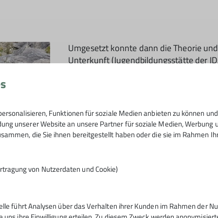
© Jürgen Buckenmaier
Umgesetzt konnte dann die Theorie und
Unterkunft (Jugendbildungsstätte der JD
Ferrata wurde an einem Felsabbruch an
es
und Oberjoch neu installiert. Der Ostrac
Meter und ist in der Kategorie B – B/C
Seilroute auch für Einsteiger und Kinder
ersonalisieren, Funktionen für soziale Medien anbieten zu können und 
erste Klettersteig und bei schönstem We
ng unserer Website an unsere Partner für soziale Medien, Werbung un
selbstgemachtem Kartoffelsalat und Ma
sammen, die Sie ihnen bereitgestellt haben oder die sie im Rahmen I
Spielen über.
rtragung von Nutzerdaten und Cookie)
den Hausberg der Oberjocher, dem Iseler auf dem Normalw
telle führt Analysen über das Verhalten ihrer Kunden im Rahmen der Nu
gende zentrale Allgäuer Alpen. Nach dem Abstieg über die 
e uns ihre Einwilligung erteilen. Zu diesem Zweck werden anonymisiert