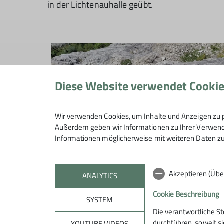
in der Lichtenauhalle geübt.
Diese Website verwendet Cooki
Wir verwenden Cookies, um Inhalte und Anzeigen zu p
Außerdem geben wir Informationen zu Ihrer Verwendu
Informationen möglicherweise mit weiteren Daten zu
Akzeptieren (Übe
ANALYTICS
Cookie Beschreibung
SYSTEM
Am Folgetag stand dann eine Wanderung auf 
Die verantwortliche S
Sicht gab es beeindruckte Bilder in die umlie
durchführen, soweit si
YOUTUBE VIDEOS