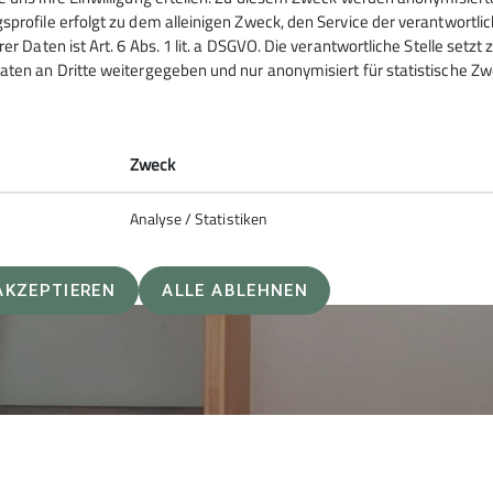
berjoch wurde die Heimfahrt angetreten.
sprofile erfolgt zu dem alleinigen Zweck, den Service der verantwortli
rer Daten ist Art. 6 Abs. 1 lit. a DSGVO. Die verantwortliche Stelle setz
aten an Dritte weitergegeben und nur anonymisiert für statistische Zw
Zweck
Analyse / Statistiken
AKZEPTIEREN
ALLE ABLEHNEN