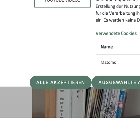
sektionseigenen Bussle wieder zurück nach O
Erstellung der Nutzung
für die Verarbeitung ih
ein. Es werden keine D
Verwendete Cookies
Name
Matomo
ALLE AKZEPTIEREN
AUSGEWÄHLTE 