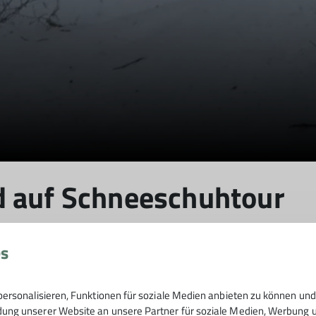
d auf Schneeschuhtour
es
 im Schwarzwald
ersonalisieren, Funktionen für soziale Medien anbieten zu können und 
ng unserer Website an unsere Partner für soziale Medien, Werbung un