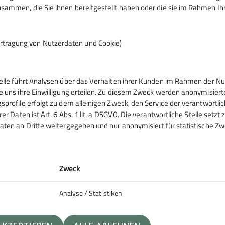
sammen, die Sie ihnen bereitgestellt haben oder die sie im Rahmen I
© DAV Hechingen
rtragung von Nutzerdaten und Cookie)
en des Deutschen Alpenvereins verbrachte zweieinhalb Ta
ndherberge Titisee-Neustadt Veltishof. Sehr gespannt fu
ehr Schnee zu treffen. Während im Tal selbst kein Schnee l
telle führt Analysen über das Verhalten ihrer Kunden im Rahmen der Nu
e uns ihre Einwilligung erteilen. Zu diesem Zweck werden anonymisiert
fast auf Passhöhe zurückgezogen hatte. Selbst im Skigebiet
sprofile erfolgt zu dem alleinigen Zweck, den Service der verantwortli
der Schneehöhe bedingt keine Schneeschuhe gebraucht, au
rer Daten ist Art. 6 Abs. 1 lit. a DSGVO. Die verantwortliche Stelle setz
 abseits der Skipisten und Winterwanderwege voranzukom
aten an Dritte weitergegeben und nur anonymisiert für statistische Zw
Bei strahlendem Sonnenschein und frü
dem Aussichtsberg gut die umliegenden
Zweck
die Gruppe dann noch auf dem Rückweg e
nochmals zu stärken. Die unmittelbare
Analyse / Statistiken
brachte am Abend in der Gruppe die ein
den Rutschen im Erlebnisbad Galaxy zu 