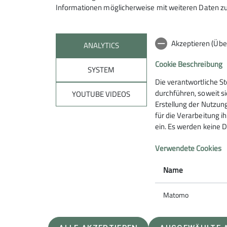
Jugend
Jugend 1
Informationen möglicherweise mit weiteren Daten zu
Akzeptieren (Übe
ANALYTICS
Die Jugendgruppe der Bezirksgruppe Heching
Cookie Beschreibung
Südschwarzwald. Ausgangspunkt war die Juge
SYSTEM
auf den Feldberg mit der Erwartung, hier auf m
Die verantwortliche S
durchführen, soweit si
Feldbergpass, dass sich die Schneegrenze bis 
YOUTUBE VIDEOS
Erstellung der Nutzung
schneefreie Passagen. Eigentlich hätte es 
für die Verarbeitung ih
und zurück war es aber doch einfacher, auch
ein. Es werden keine D
Verwendete Cookies
Name
Matomo