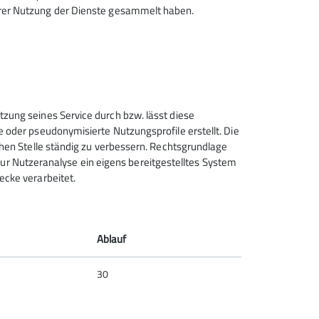
hrer Nutzung der Dienste gesammelt haben.
ge über das vergangene Wochenende im
hr die Gruppe am Samstagmorgen mit dem Bus
ag, zeigte sich auf der Fahrt zum
tzung seines Service durch bzw. lässt diese
e oder pseudonymisierte Nutzungsprofile erstellt. Die
 am Feldberg zeigten sich doch einige
chen Stelle ständig zu verbessern. Rechtsgrundlage
f dem Weg vom Feldbergpass zum Herzogenhorn
t zur Nutzeranalyse ein eigens bereitgestelltes System
men.
ecke verarbeitet.
hlingshaften Temperaturen konnte man von
 Berge betrachten. Das Leistungszentrum lud
Ablauf
in, bei einer heißen Schokolade die Kräfte
 Nähe zum Galaxy Erlebnis-Rutschenbad
30
stimmige Entscheidung, den letzten Tag auf
verbringen.