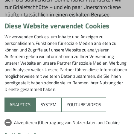
zur Grialetschhütte – und ein paar Unerschrockene
hüpften tatsächlich in einen eiskalten Bergsee.
Vor dem Abendessen konnten wir’s nicht lassen und
Diese Website verwendet Cookies
stiegen noch ein paar Höhenmeter Richtung
Grialetschgletscher auf.
Wir verwenden Cookies, um Inhalte und Anzeigen zu
personalisieren, Funktionen für soziale Medien anbieten zu
können und Zugriffe auf unsere Website zu analysieren.
Vor dem Abendessen konnten wir’s nicht lassen und
Außerdem geben wir Informationen zu Ihrer Verwendung
unserer Website an unsere Partner für soziale Medien, Werbung
stiegen noch ein paar Höhenmeter Richtung
und Analysen weiter. Unsere Partner führen diese Informationen
Grialetschgletscher auf.
möglicherweise mit weiteren Daten zusammen, die Sie ihnen
Eigentlich hatten wir den berühmten Kesch-Trek über
bereitgestellt haben oder die sie im Rahmen Ihrer Nutzung der
vier Tage geplant. Doch die Wetterprognose war uns
Dienste gesammelt haben.
nicht ganz wohlgesonnen, also die Wanderleiterinnen
Gina und Angels Stöck spontan um. Am zweiten Tag
ANALYTICS
SYSTEM
YOUTUBE VIDEOS
ging’s zurück ins Tal und am Abend zum urigen
„Tratzabeizli“, wo wir bei leckerem Essen in kleiner
Akzeptieren (Übertragung von Nutzerdaten und Cookie)
Runde den Tag ausklingen ließen.