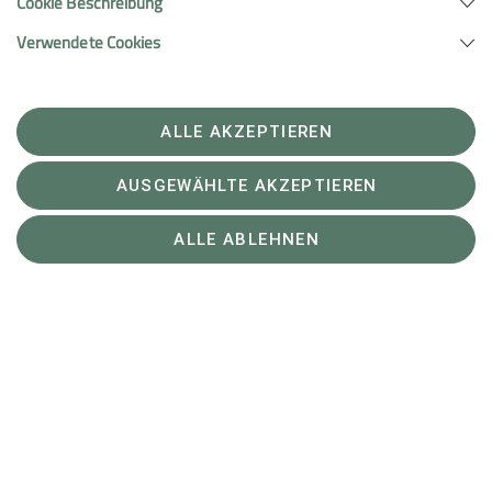
Cookie Beschreibung
Verwendete Cookies
ALLE AKZEPTIEREN
AUSGEWÄHLTE AKZEPTIEREN
ALLE ABLEHNEN
Tag drei brachte noch einmal pure Bergfreude: Eine
aussichtsreiche Höhenwanderung führte uns auf den
Glattwang – und danach kam der Spaßfaktor. Mit dem
Trottinett (eine Art robustes Berg-Scooter) sausten wir