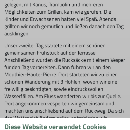
gelegen, mit Kanus, Trampolin und mehreren
Möglichkeiten zum Grillen, kam wie gerufen. Die
Kinder und Erwachsenen hatten viel Spaß. Abends
grillten wir noch gemütlich und ließen danach den Tag
ausklingen.
Unser zweiter Tag startete mit einem schönen
gemeinsamen Frühstück auf der Terrasse.
Anschließend wurden die Rucksäcke mit einem Vesper
für den Tag vorbereiten. Dann fuhren wir an den
Mouthier-Haute-Pierre. Dort starteten wir zu einer
schönen Wanderung mit 3 Höhlen, wovon wir eine
freiwillig besichtigten, sowie eindrucksvollen
Wasserfällen. Am Fluss wanderten wir bis zur Quelle.
Dort angekommen vesperten wir gemeinsam und
machten uns anschließend auf dem Rückweg. Da sich
das Wetter sich ändern sollte, entschieden wir
gemeinsam nach Ornans in ein Café zu gehen. Kurz
Diese Website verwendet Cookies