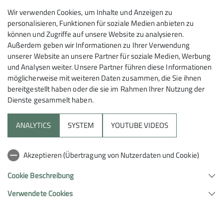
danach fing es an heftig zu regnen. Abends aßen wir
Wir verwenden Cookies, um Inhalte und Anzeigen zu
gemeinsam im Wohnzimmer und ließen den Abend
personalisieren, Funktionen für soziale Medien anbieten zu
wieder gemütlich ausklingen.
können und Zugriffe auf unsere Website zu analysieren.
Außerdem geben wir Informationen zu Ihrer Verwendung
unserer Website an unsere Partner für soziale Medien, Werbung
Der 10.Juni war angebrochen. Da auf das
und Analysen weiter. Unsere Partner führen diese Informationen
wechselhafte Wetter kein Verlass war, wanderten wir
möglicherweise mit weiteren Daten zusammen, die Sie ihnen
durch die Stadt Ornans bis hoch auf ein Schloss. Die
bereitgestellt haben oder die sie im Rahmen Ihrer Nutzung der
Stadt wer sehr schön anzusehen, auch den kleinen
Dienste gesammelt haben.
Markt mit heimheimischen Leckereien verzauberte
uns.
ANALYTICS
SYSTEM
YOUTUBE VIDEOS
Auf dem kleinen Schloss angekommen, hatten wir
eine sehr schöne Aussicht über die Stadt. Gemeinsam
Akzeptieren (Übertragung von Nutzerdaten und Cookie)
vesperten wir und wanderten weiter zurück bis zu
unserer Unterkunft. Dort
Cookie Beschreibung
beschlossen wir das einmalige Angebot zu nützen, um
Verwendete Cookies
mit den Kajaks zu fahren. Die Sonne strahlte und es
war perfekt! Wir schnappten uns unsere Badesachen