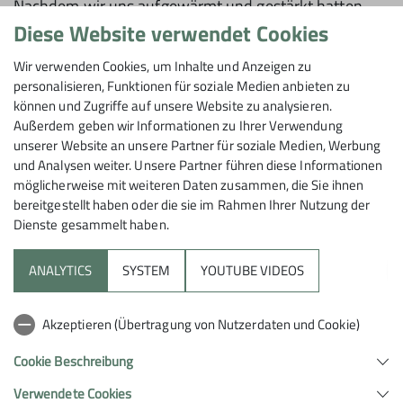
Nachdem wir uns aufgewärmt und gestärkt hatten,
studierten wir Karte und Topos um die Touren für den
Diese Website verwendet Cookies
nächsten Tag zu planen. Da sich nach dem
Wir verwenden Cookies, um Inhalte und Anzeigen zu
Abendessen herausstellte, dass unser präferiertes Ziel
personalisieren, Funktionen für soziale Medien anbieten zu
noch von mehreren anderen Seilschaften aufgesucht
können und Zugriffe auf unsere Website zu analysieren.
wird, beschlossen wir auf den Schildkrötengrat
Außerdem geben wir Informationen zu Ihrer Verwendung
auszuweichen.
unserer Website an unsere Partner für soziale Medien, Werbung
und Analysen weiter. Unsere Partner führen diese Informationen
Also starteten wir am Sonntag direkt nach dem
möglicherweise mit weiteren Daten zusammen, die Sie ihnen
Frühstück zum Chli Bielenhorn. Über den Grat ging es
bereitgestellt haben oder die sie im Rahmen Ihrer Nutzung der
vorbei am namensgebenden Felsen, der aussieht wie
Dienste gesammelt haben.
eine Schildkröte, auf den Gipfel des Chli Bielenhorns.
Die leichten Passagen konnten dabei am laufenden
ANALYTICS
SYSTEM
YOUTUBE VIDEOS
Seil geklettert werden. Oben angekommen machten
wir bei herrlichem Sonnenschein eine kurze Pause,
Akzeptieren (Übertragung von Nutzerdaten und Cookie)
ehe es zu Fuß wieder nach unten ging. Anschließend
gingen wir zum Fuß der Südwand um in eine weitere
Cookie Beschreibung
Route einzusteigen, die wir aber leider nicht finden
Verwendete Cookies
konnten.