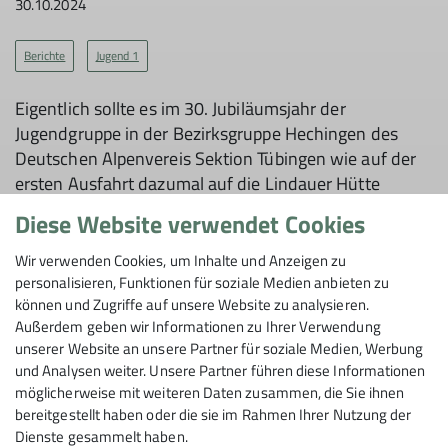
30.10.2024
Berichte
Jugend 1
Eigentlich sollte es im 30. Jubiläumsjahr der
Jugendgruppe in der Bezirksgruppe Hechingen des
Deutschen Alpenvereis Sektion Tübingen wie auf der
ersten Ausfahrt dazumal auf die Lindauer Hütte
gehen. Die Hütte im Rätikon war aber leider seit dem
Diese Website verwendet Cookies
Frühjahr ausgebucht und somit aus dem Rennen. Mit
der Schwarzenberghütte bot sich dann letztendlich am
Wir verwenden Cookies, um Inhalte und Anzeigen zu
zurückliegenden Wochenende dann doch bei
personalisieren, Funktionen für soziale Medien anbieten zu
können und Zugriffe auf unsere Website zu analysieren.
schönstem Wetter die Möglichkeit, mit der
Außerdem geben wir Informationen zu Ihrer Verwendung
Jugendgruppe eine schöne Bergausfahrt in den
unserer Website an unsere Partner für soziale Medien, Werbung
Allgäuer Alpen zu erleben
und Analysen weiter. Unsere Partner führen diese Informationen
möglicherweise mit weiteren Daten zusammen, die Sie ihnen
bereitgestellt haben oder die sie im Rahmen Ihrer Nutzung der
Dienste gesammelt haben.
Am Samstag bot sich nach der Anfahrt nach Bad